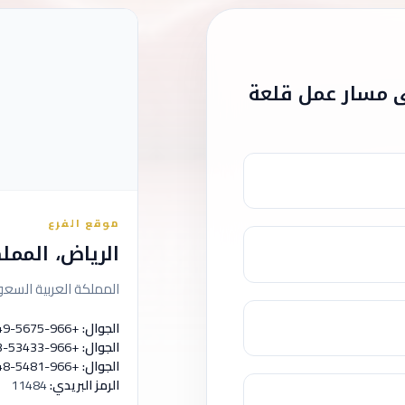
 مسار عمل قلعة
موقع الفرع
الرياض، الممل
المملكة العربية السعو
الجوال:
+966-5675-45249
الجوال:
+966-53433-2333
الجوال:
+966-5481-61748
الرمز البريدي:
11484