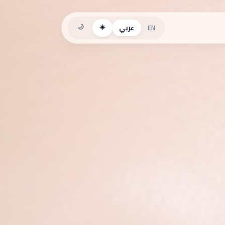
EN
عربي
🌙
☀️